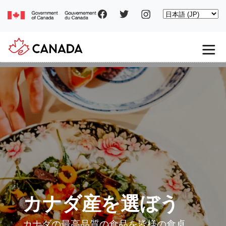
Social
Skip
Select
to
your
main
pages
language
content
Main
navigation
カナダ産を選ぼう
カナダの最高品質の食品を皆様の食卓