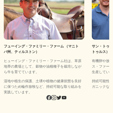
フューイング・ファミリー・ファーム （マニト
サン・トゥル
バ州、ティルストン）
トゥルス）
ヒューイング・ファミリー・ファーム社は、草原
有機卵や放し
地帯の農場として、穀物や油糧種子を栽培しなが
ス・ファーム
ら牛を育てています。
生産していま
湿地や植生の保護、土壌や植物の健康状態を良好
持続可能性を
に保つため輪作放牧など、持続可能な取り組みを
ガニックな飼
実践しています。
Social
block