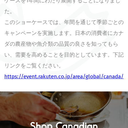
ケースを1年間にわたり展開することになりまし
た。
このショーケースでは、年間を通じて季節ごとの
キャンペーンを実施します。日本の消費者にカナ
ダの農産物や魚介類の品質の良さを知ってもら
い、需要を高めることを目的としています。下記
リンクをご覧ください。
https://event.rakuten.co.jp/area/global/canada/
Shop Canadian