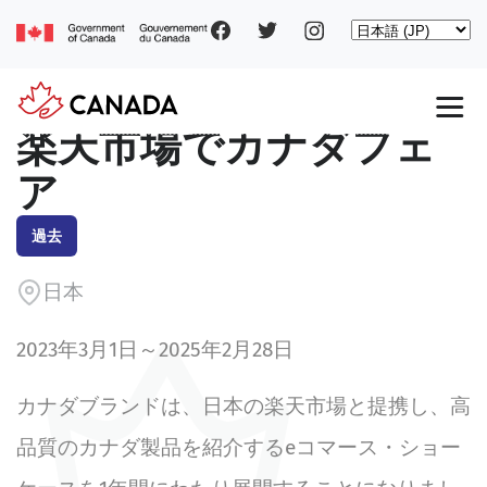
Social
Skip
Select
to
your
main
pages
language
content
Main
楽天市場でカナダフェ
navigation
ア
過去
日本
2023年3月1日～2025年2月28日
カナダブランドは、日本の楽天市場と提携し、高
品質のカナダ製品を紹介するeコマース・ショー