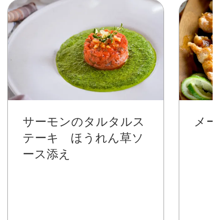
Image
Image
サーモンのタルタルス
メー
テーキ ほうれん草ソ
ース添え