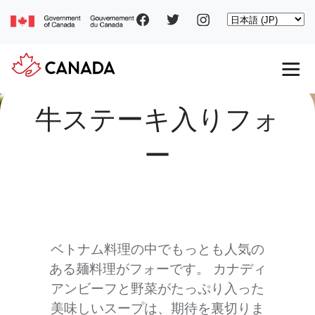
Social
Skip
Select
to
your
main
pages
language
content
Main
牛ステーキ入りフォ
navigation
ー
ベトナム料理の中でもっとも人気の
ある麺料理がフォーです。 カナディ
アンビーフと野菜がたっぷり入った
美味しいスープは、期待を裏切りま