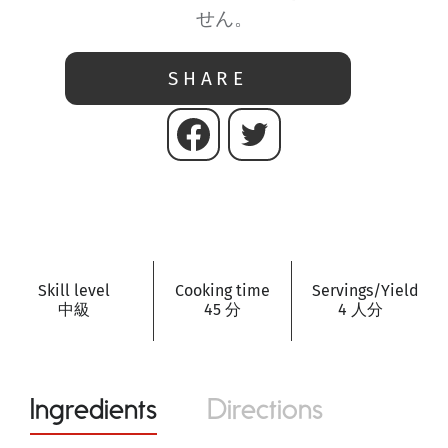
せん。
SHARE
Skill level
Cooking time
Servings/Yield
中級
45 分
4 人分
Ingredients
Directions