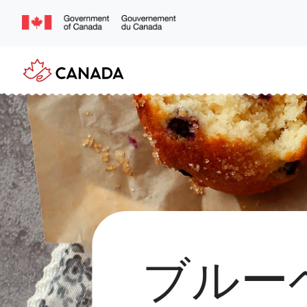
Skip
to
main
content
ブルー