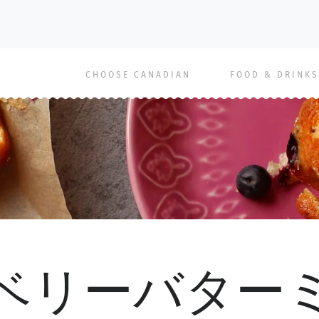
Main
CHOOSE CANADIAN
FOOD & DRINKS
navigation
ベリーバター