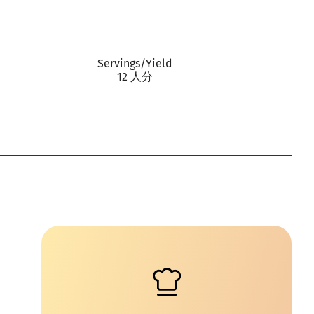
Servings/Yield
12 人分