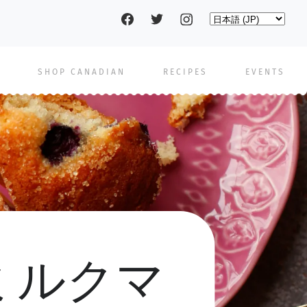
Social
Select
your
language
pages
SHOP CANADIAN
RECIPES
EVENTS
ミルクマ