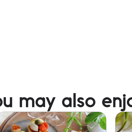
u may also enj
mage
Image