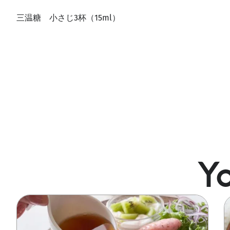
三温糖 小さじ3杯（15ml）
Yo
Image
I