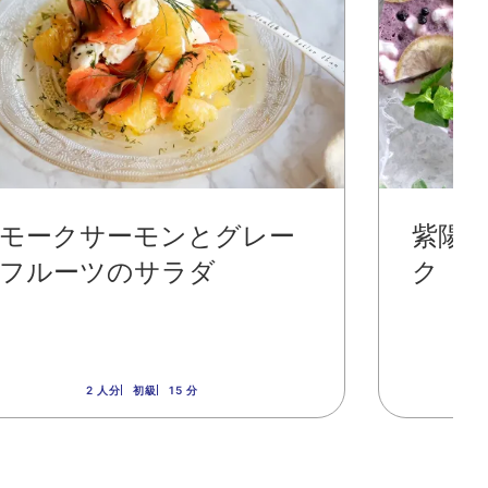
モークサーモンとグレー
紫陽
フルーツのサラダ
ク
2 人分
初級
15 分