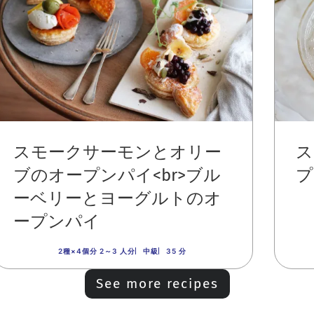
スモークサーモンとオリー
ス
ブのオープンパイ<br>ブル
プ
ーベリーとヨーグルトのオ
ープンパイ
2種×4個分 2～3 人分
中級
35 分
See more recipes