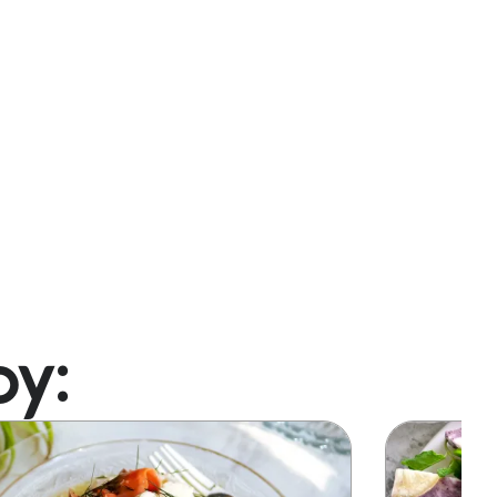
oy:
Image