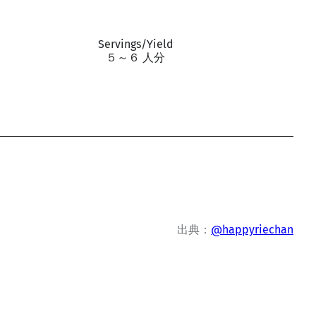
Servings/Yield
５～６ 人分
出典：
@happyriechan