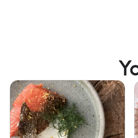
Yo
Image
I