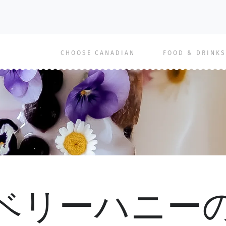
Main
CHOOSE CANADIAN
FOOD & DRINKS
navigation
ベリーハニー