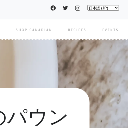
Social
Select
your
language
pages
SHOP CANADIAN
RECIPES
EVENTS
のパウン