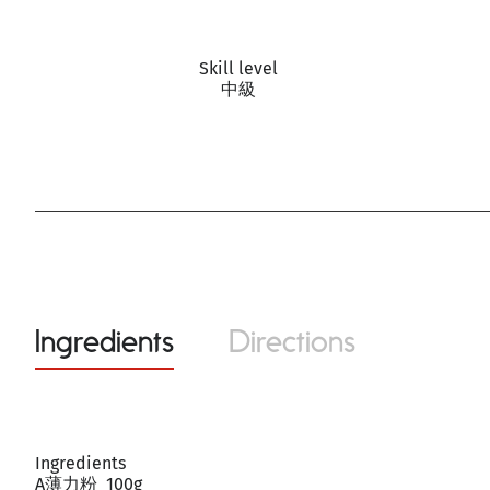
Skill level
中級
Ingredients
Directions
Ingredients
A薄力粉 100g