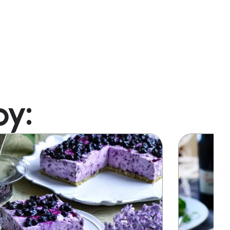
oy:
Image