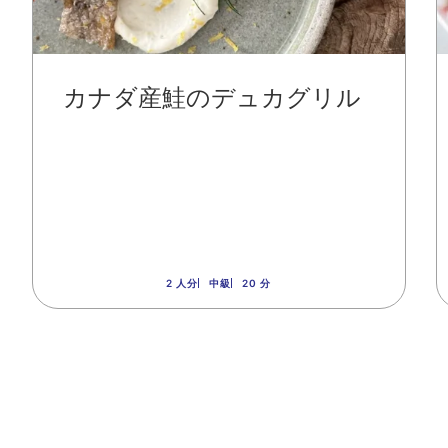
カナダ産鮭のデュカグリル
2 人分
中級
20 分