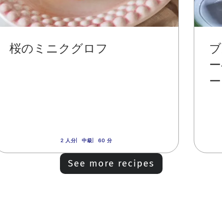
桜のミニクグロフ
ブ
ー
ー
2 人分
中級
60 分
See more recipes