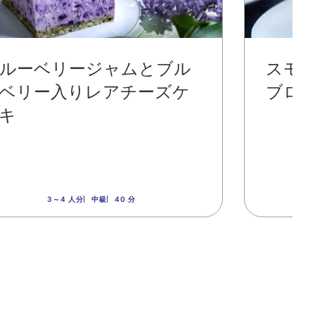
ルーベリージャムとブル
スモ
ベリー入りレアチーズケ
ブロ
キ
3～4 人分
中級
40 分
2 