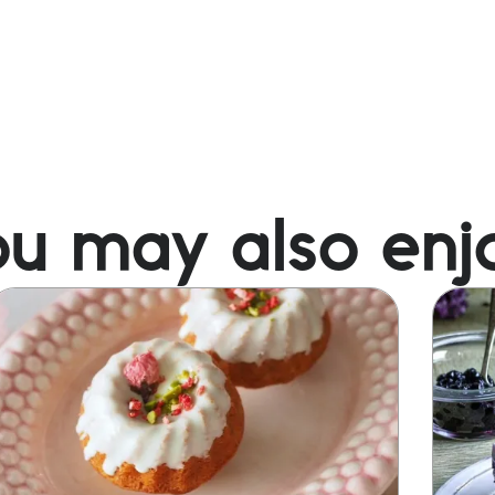
u may also enj
mage
Image