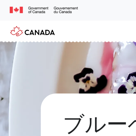
Skip
to
main
content
ブルー