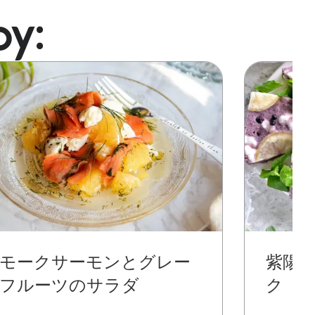
oy:
Image
モークサーモンとグレー
紫陽
フルーツのサラダ
ク