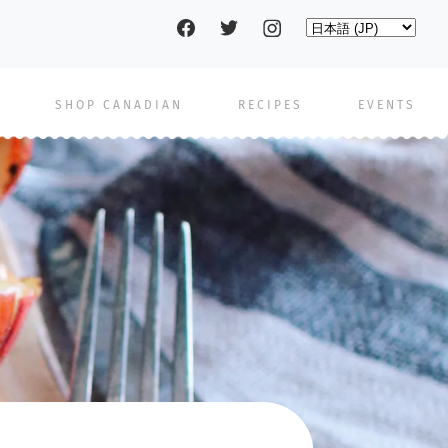
Social
Select
your
language
pages
SHOP CANADIAN
RECIPES
EVENTS