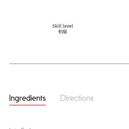
Skill level
初級
Ingredients
Directions