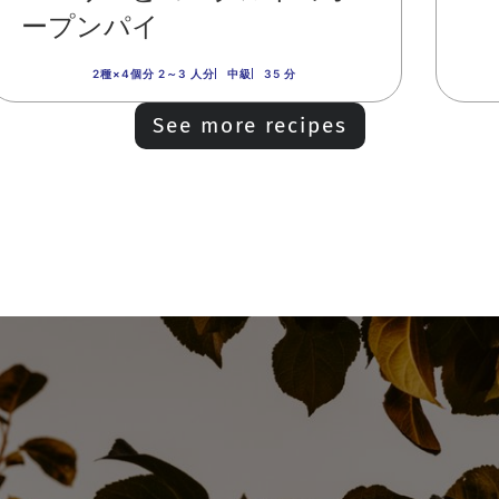
ープンパイ
2種×4個分 2～3 人分
中級
35 分
See more recipes