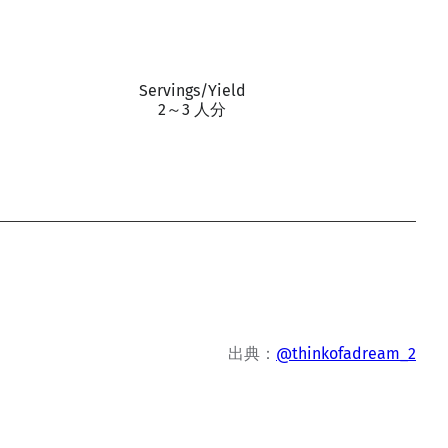
Servings/Yield
2～3 人分
出典：
@thinkofadream_2