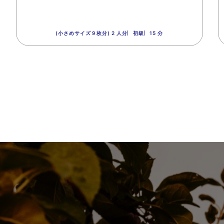
(小さめサイズ９枚分) 2 人分
初級
15 分