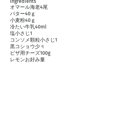
Ingredients
オマール海老4尾
バター40ｇ
小麦粉40ｇ
冷たい牛乳40ml
塩小さじ1
コンソメ顆粒小さじ1
黒コショウ少々
ピザ用チーズ100g
レモンお好み量