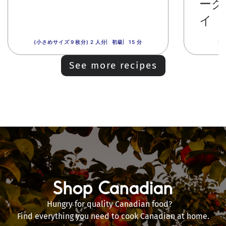
ーグ
イ
(小さめサイズ９枚分) 2 人分
初級
15 分
2
See more recipes
Shop Canadian
Hungry for quality Canadian food?
Find everything you need to cook Canadian at home.