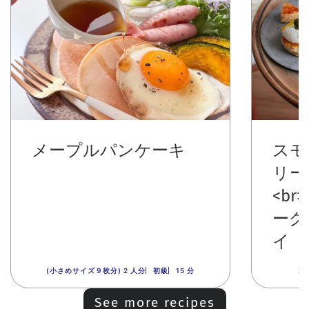
メープルパンケーキ
スモ
リー
<b
ーグ
イ
(小さめサイズ９枚分) 2 人分
初級
15 分
2
See more recipes