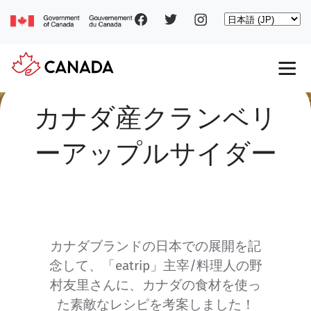
Social
Skip
Select
to
your
main
pages
language
content
Main
カナダ産クランベリ
navigation
ーアップルサイダー
カナダブランドの日本での展開を記
念して、「eatrip」主宰/料理人の野
村友里さんに、カナダの食材を使っ
た素敵なレシピを考案しました！