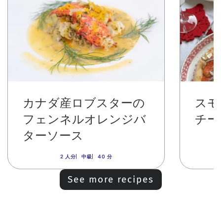
カナダ産ロブスターの
スモ
フェンネルオレンジバ
チー
ターソース
2 人分
中級
40 分
See more recipes