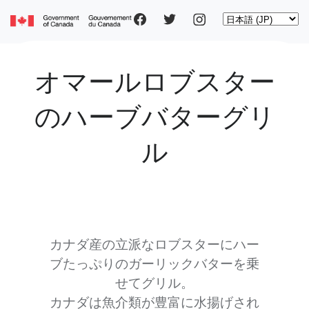
Social
Skip
Select
to
your
main
pages
language
content
オマールロブスター
Main
のハーブバターグリ
navigation
ル
カナダ産の立派なロブスターにハー
ブたっぷりのガーリックバターを乗
せてグリル。
カナダは魚介類が豊富に水揚げされ