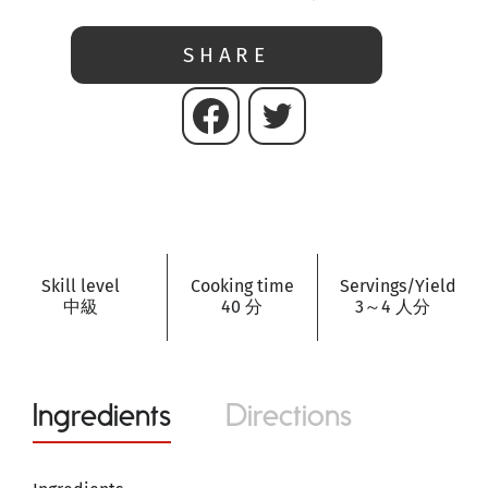
SHARE
Skill level
Cooking time
Servings/Yield
中級
40 分
3～4 人分
Ingredients
Directions