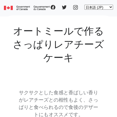
Social
Skip
Select
to
your
main
pages
language
content
オートミールで作る
Main
さっぱりレアチーズ
navigation
ケーキ
サクサクとした食感と香ばしい香り
がレアチーズとの相性もよく、さっ
ぱりと食べられるので食後のデザー
トにもオススメです。