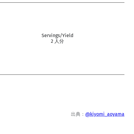
Servings/Yield
2 人分
出典：
@kiyomi_aoyama