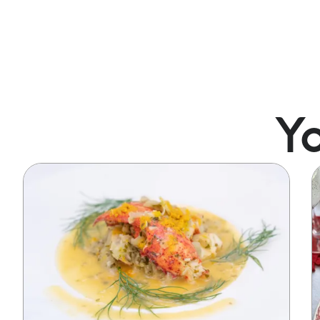
Yo
Image
I