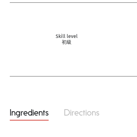
Skill level
初級
Ingredients
Directions