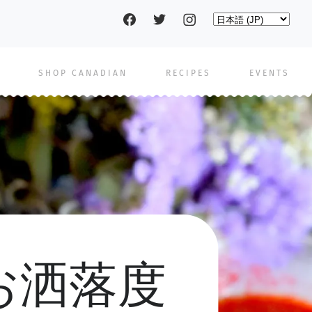
Social
Select
your
language
pages
SHOP CANADIAN
RECIPES
EVENTS
お洒落度