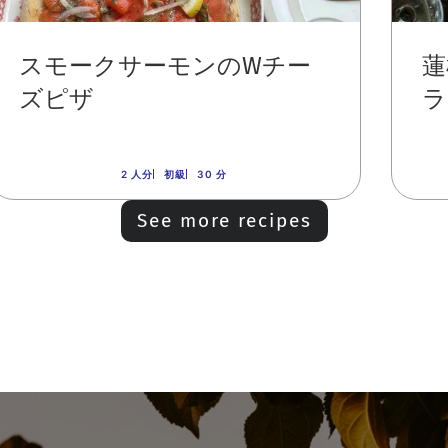
スモークサーモンのWチー
蓮
ズピザ
ラ
2 人分
初級
30 分
See more recipes