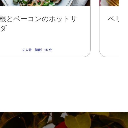
根とベーコンのホットサ
ベリ
ダ
2 人分
初級
15 分