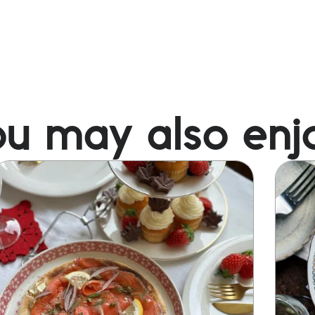
u may also enj
mage
Image