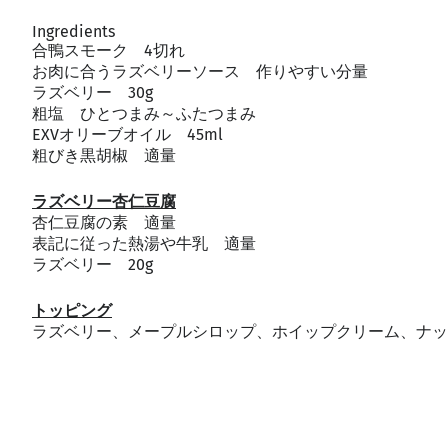
Ingredients
合鴨スモーク 4切れ
お肉に合うラズベリーソース 作りやすい分量
ラズベリー 30g
粗塩 ひとつまみ～ふたつまみ
EXVオリーブオイル 45ml
粗びき黒胡椒 適量
ラズベリー杏仁豆腐
杏仁豆腐の素 適量
表記に従った熱湯や牛乳 適量
ラズベリー 20g
トッピング
ラズベリー、メープルシロップ、ホイップクリーム、ナッ