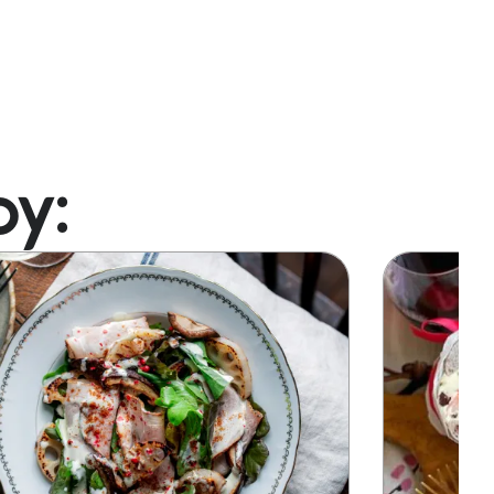
oy:
Image