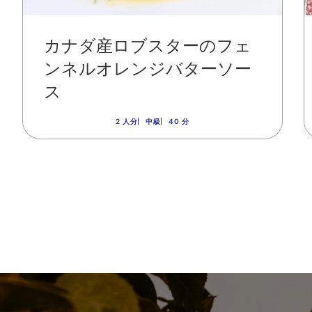
カナダ産ロブスターのフェ
ンネルオレンジバターソー
ス
2 人分
中級
40 分