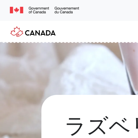
Skip
to
main
content
ラズベ