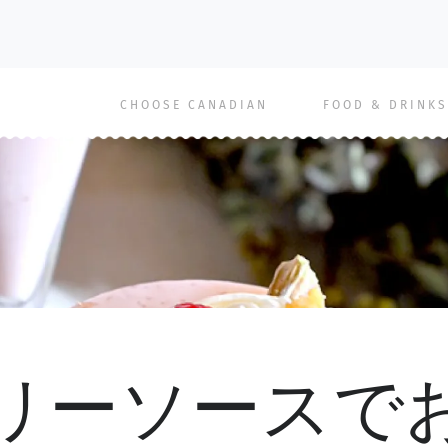
Main
CHOOSE CANADIAN
FOOD & DRINKS
navigation
リーソースで