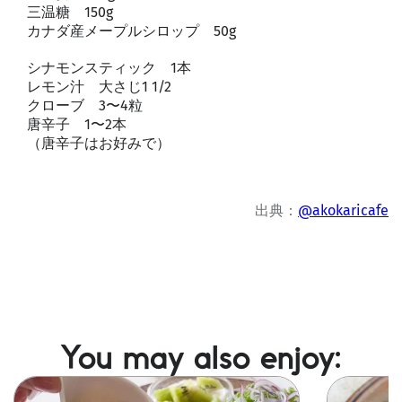
三温糖 150g
カナダ産メープルシロップ 50g
シナモンスティック 1本
レモン汁 大さじ1 1/2
クローブ 3〜4粒
唐辛子 1〜2本
（唐辛子はお好みで）
出典：
@akokaricafe
You may also enjoy:
Image
Image