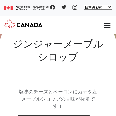
Social
Skip
Select
to
your
main
pages
language
content
Main
ジンジャーメープル
navigation
シロップ
塩味のチーズとベーコンにカナダ産
メープルシロップの甘味が抜群で
す！