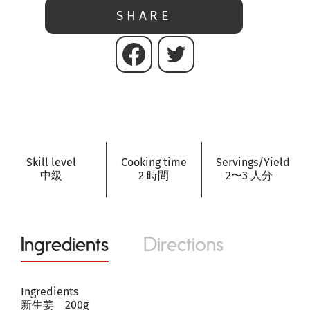
SHARE
Skill level
Cooking time
Servings/Yield
中級
2 時間
2〜3 人分
Ingredients
Directions
Ingredients
新生姜 200g