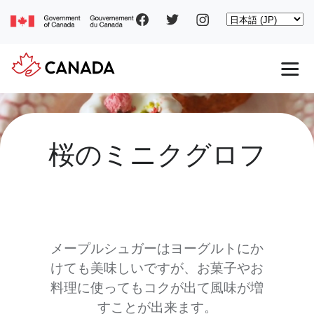
Social
Skip
Select
to
your
main
pages
language
content
Main
navigation
桜のミニクグロフ
メープルシュガーはヨーグルトにか
けても美味しいですが、お菓子やお
料理に使ってもコクが出て風味が増
すことが出来ます。