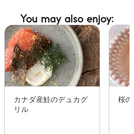
You may also enjoy:
Image
Image
カナダ産鮭のデュカグ
桜の
リル