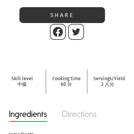
SHARE
Skill level
Cooking time
Servings/Yield
中級
60 分
2 人分
Ingredients
Directions